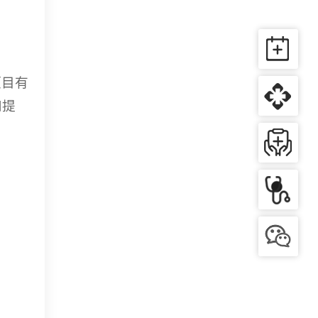
项目有
和提