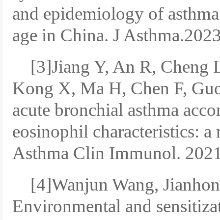
and epidemiology of asthma 
age in China. J Asthma.
[3]Jiang Y, An R, Cheng 
Kong X, Ma H, Chen F, Guo Y
acute bronchial asthma accor
eosinophil characteristics: a
Asthma Clin Immunol. 2
[4]Wanjun Wang, Jianhong
Environmental and sensitiza