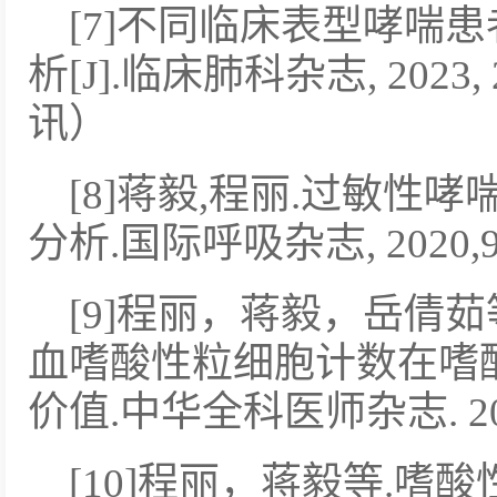
[7]不同临床表型哮喘
析[J].临床肺科杂志, 2023, 28
讯）
[8]蒋毅,程丽.过敏性
分析.国际呼吸杂志, 2020,9(1
[9]程丽，蒋毅，岳倩茹
血嗜酸性粒细胞计数在嗜
价值.中华全科医师杂志. 2020
[10]程丽，蒋毅等.