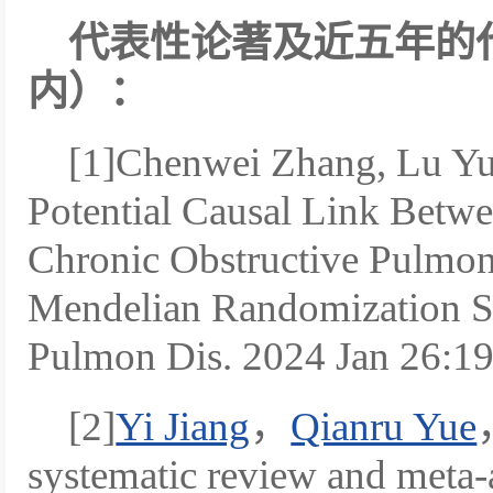
代表性论著及近五年的
内）：
[1]Chenwei Zhang, Lu Yu,
Potential Causal Link Betwe
Chronic Obstructive Pulmo
Mendelian Randomization St
Pulmon Dis. 2024 Jan 26:1
[2]
Yi Jiang
，
Qianru Yue
systematic review and meta-a