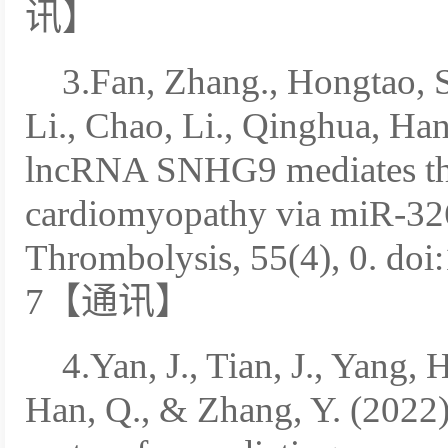
讯】
3.Fan, Zhang., Hongtao, 
Li., Chao, Li., Qinghua, Ha
lncRNA SNHG9 mediates the 
cardiomyopathy via miR-32
Thrombolysis, 55(4), 0. do
7【通讯】
4.Yan, J., Tian, J., Yang, 
Han, Q., & Zhang, Y. (2022).