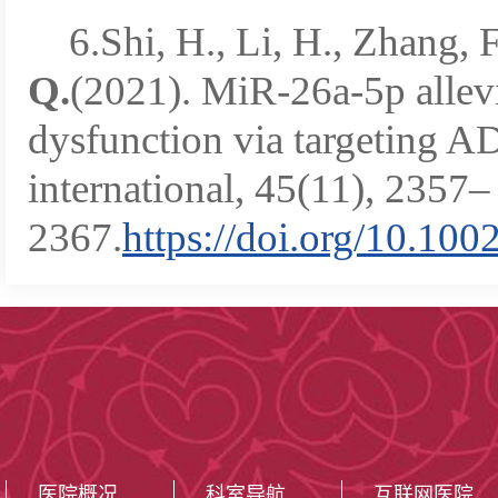
6.Shi, H., Li, H., Zhang, 
Q.
(2021). MiR-26a-5p allev
dysfunction via targeting 
international, 45(11), 2357–
2367.
https://doi.org/10.100
医院概况
科室导航
互联网医院