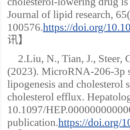
cholesterol-lowering drug is 
Journal of lipid research, 65(
100576.
https://doi.org/10.1
讯】
2.Liu, N., Tian, J., Steer,
(2023). MicroRNA-206-3p s
lipogenesis and cholesterol 
cholesterol efflux. Hepatolo
10.1097/HEP.000000000000
publication.
https://doi.or