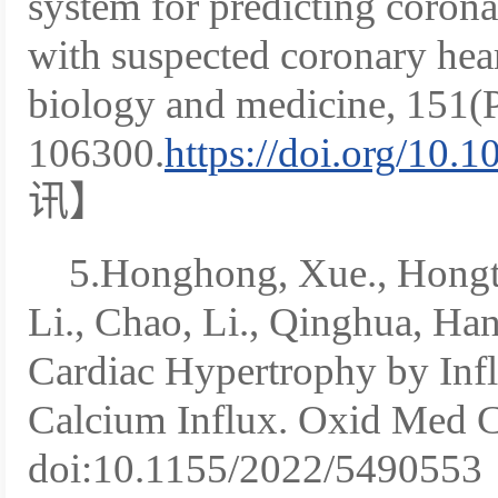
system for predicting coronar
with suspected coronary hea
biology and medicine, 151(P
106300.
https://doi.org/10
讯】
5.Honghong, Xue., Hongta
Li., Chao, Li., Qinghua, Ha
Cardiac Hypertrophy by In
Calcium Influx. Oxid Med C
doi:10.1155/2022/5490