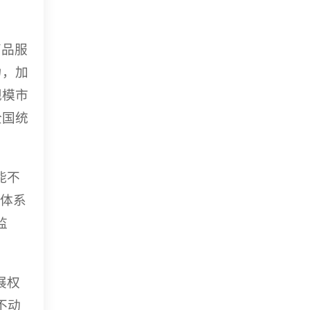
商品服
力，加
规模市
全国统
能不
度体系
监
展权
不动