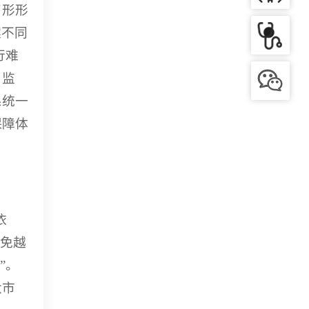
了形形
案不同
行难
、监
系统一
保障体
依
避免越
”。
大市