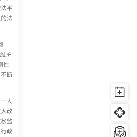
依法平
位的法
制
，维护
刚性
，不断
统一大
重大改
放松监
反行政