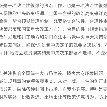
既是一项政治性很强的法治工作，也是一项法治性很
从保障党中央政令畅通、全国一盘棋的政治高度来谋
致性，契合预期管理机制。既要恪守合法性、合理性
决策部署和国家重大改革方向）、合目的性（规定措
及时发现和纠正地方和部门立法中与党中央重大决策
或误差问题，确保“凡是党中央定了的就要坚决执行，
部门和地方立法贯彻实施党中央决策部署不走样、不变
点关注影响全国统一大市场建设、损害营商环境问题
域法规规章的专项备案审查，从对一域、一件的纠正
场分割，破除各种封闭小市场、自我小循环。特别是
财政奖补、税收返还、土地出让等政策优惠行为，防