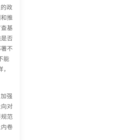
强的政
划和推
审查基
施是否
部署不
不能
样，
，加强
走向对
要规范
止内卷