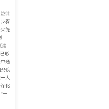
日益健
有步骤
法实施
制
《建
国已形
践中通
国务院
统一大
于深化
“十