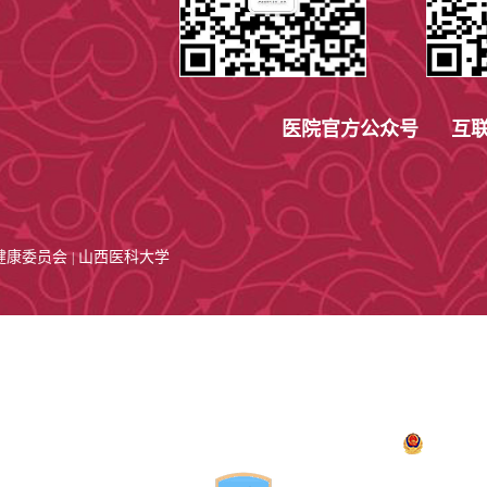
医院官方公众号 互联
健康委员会
山西医科大学
|
解放路院区地址：中国·山西省太原市解放南路85号 邮编:030001
351-4639766 住院
电话咨询：
1号住院楼：0351-4639800 5号住院楼：03
住院楼：0351-4867333 病案室：0351-4639715 医患沟通办：0351-4639
地址：中国.山西省太原市前进路南段35号
门诊咨询：0351-4638055
晋ICP备12003687号-4
晋卫网复审[2014]第0003号