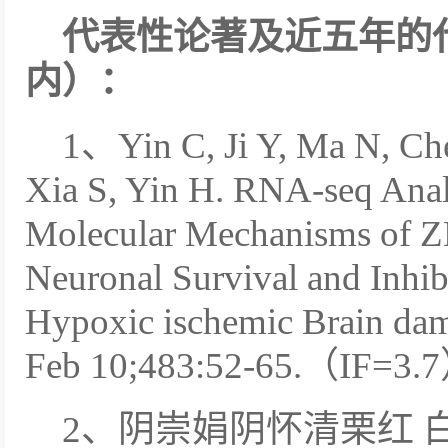
代表性论著及近五年的
内）：
1、Yin C, Ji Y, Ma N, Che
Xia S, Yin H. RNA-seq Analy
Molecular Mechanisms of 
Neuronal Survival and Inhibi
Hypoxic ischemic Brain dam
Feb 10;483:52-65.（IF=3.
2、阴崇娟阴怀清栗红 