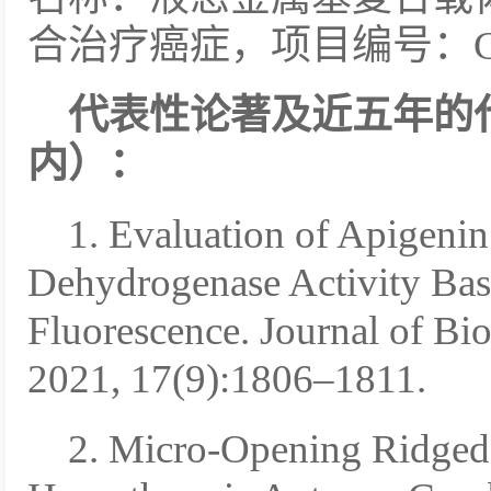
合治疗癌症，项目编号：CRY
代表性论著及近五年的
内）：
1. Evaluation of Apigenin
Dehydrogenase Activity Ba
Fluorescence. Journal of B
2021, 17(9):1806–1811.
2. Micro-Opening Ridge