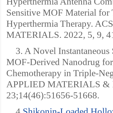
Hyperthermia Antenna Com
Sensitive MOF Material fo
Hyperthermia Therapy. A
MATERIALS. 2022, 5, 9, 4
3. A Novel Instantaneous
MOF-Derived Nanodrug for
Chemotherapy in Triple-Neg
APPLIED MATERIALS & 
23;14(46):51656-51668.
4.
Shikonin-Loaded Hollo