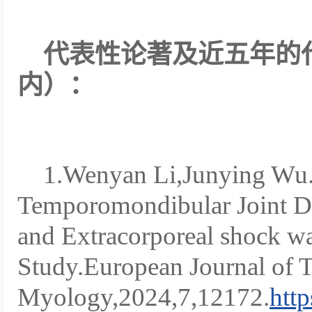
代表性论著及近五年的
内）：
1.Wenyan Li,Junying Wu.
Temporomondibular Joint Di
and Extracorporeal shock 
Study.European Journal of T
Myology,2024,7,12172.
htt