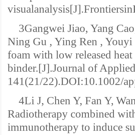
visualanalysis[J].Frontiers
3Gangwei Jiao, Yang Cao
Ning Gu , Ying Ren , Youyi
foam with low released heat 
binder.[J].Journal of Appli
141(21/22).DOI:10.1002/ap
4Li J, Chen Y, Fan Y, W
Radiotherapy combined wi
immunotherapy to induce sur