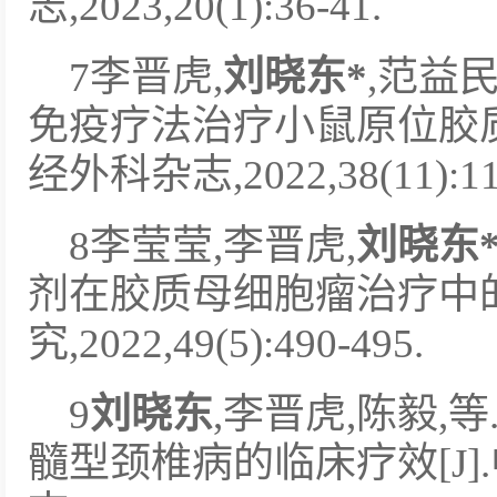
志,2023,20(1):36-41.
7李晋虎,
刘晓东
*
,范益民
免疫疗法治疗小鼠原位胶质
经外科杂志,2022,38(11):114
8李莹莹,李晋虎,
刘晓东
剂在胶质母细胞瘤治疗中的
究,2022,49(5):490-495.
9
刘晓东
,李晋虎,陈毅,等
髓型颈椎病的临床疗效[J]