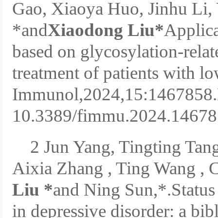
Gao, Xiaoya Huo, Jinhu Li,
*and
Xiaodong Liu*
Applica
based on glycosylation-relat
treatment of patients with l
Immunol,2024,15:1467858
10.3389/fimmu.2024.1467
2 Jun Yang, Tingting Tan
Aixia Zhang , Ting Wang , 
Liu *
and Ning Sun,*.Status
in depressive disorder: a bib