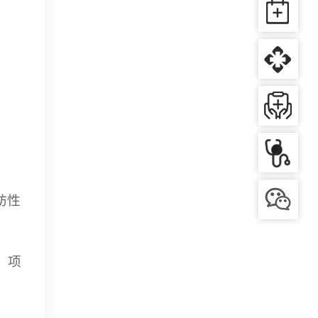
肪性
，项