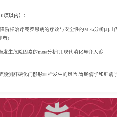
0项以内）：
α制剂降阶梯治疗克罗恩病的疗效与安全性的Meta分析[J].
讯作者)
瘤发生危险因素的meta分析[J].现代消化与介入诊
图模型预测肝硬化门静脉血栓发生的风险.胃肠病学和肝病