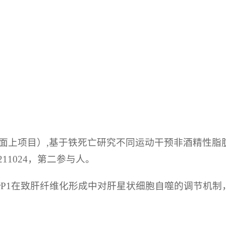
究面上项目）,基于铁死亡研究不同运动干预非酒精性脂
211024，第二参与人。
BPrP1在致肝纤维化形成中对肝星状细胞自噬的调节机制