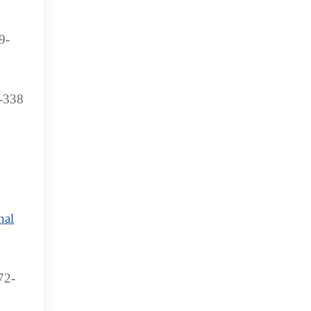
9-
338
nal
2-