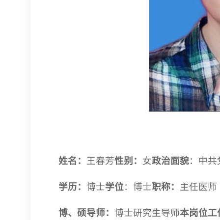
姓名：
王春芳
性别：
女
政治面貌
：中共
学历：
博士
学位
：博士
职称：
主任医师
博、硕导师：
博士研究生导师
本岗位工