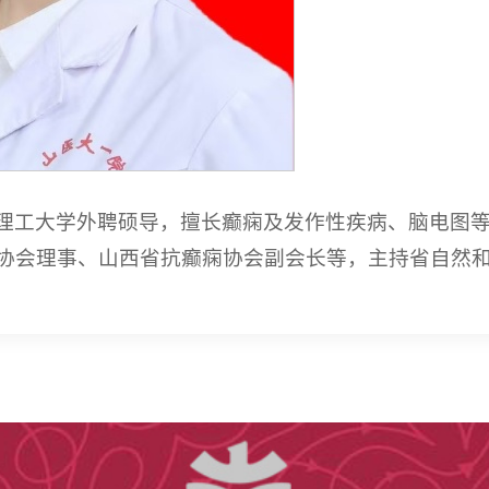
理工大学外聘硕导，擅长癫痫及发作性疾病、脑电图
协会理事、山西省抗癫痫协会副会长等，主持省自然