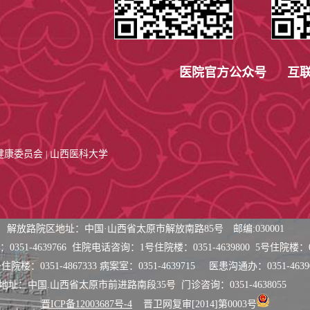
医院官方公众号 互联
健康委员会
山西医科大学
|
解放路院区地址：中国·山西省太原市解放南路85号 邮编:030001
351-4639766 住院
电话咨询：
1号住院楼：0351-4639800 5号住院楼：03
住院楼：0351-4867333 病案室：0351-4639715 医患沟通办：0351-4639
地址：中国.山西省太原市前进路南段35号
门诊咨询：0351-4638055
晋ICP备12003687号-4
晋卫网复审[2014]第0003号