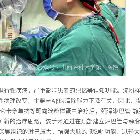
退行性疾病，严重影响患者的记忆等认知功能。淀粉
征性病理改变，主要与Aβ的清除能力下降有关，因此，
继仑卡奈单抗等靶向淀粉样蛋白治疗后，颈深淋巴管-静
一种新的治疗思路。该手术通过在颈部建立淋巴管与静
深层组织的淋巴压力，增强大脑的“疏通”功能，减轻