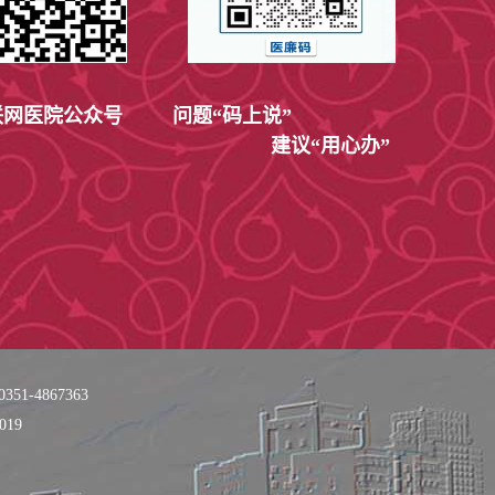
网医院公众号
问题“码上说”
建议“用心办”
51-4867363
019