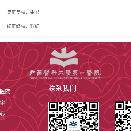
复审复校：张君
终审终校：程红
联系我们
医院
学
心