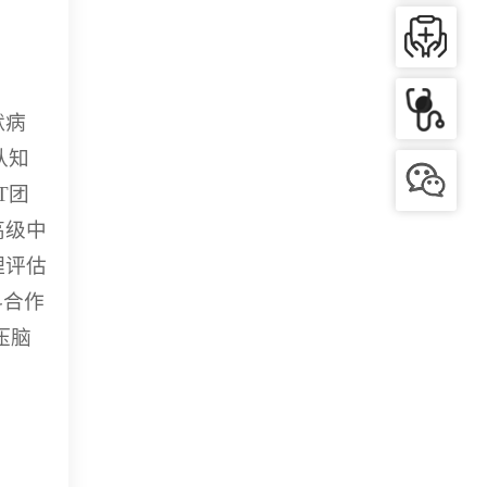
默病
认知
T团
高级中
理评估
科合作
压脑