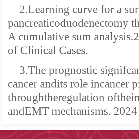
2.Learning curve for a sur
pancreaticoduodenectomy t
A cumulative sum analysis.
of Clinical Cases.
3.The prognostic signifca
cancer andits role incancer 
throughtheregulation ofth
andEMT mechanisms. 2024 J