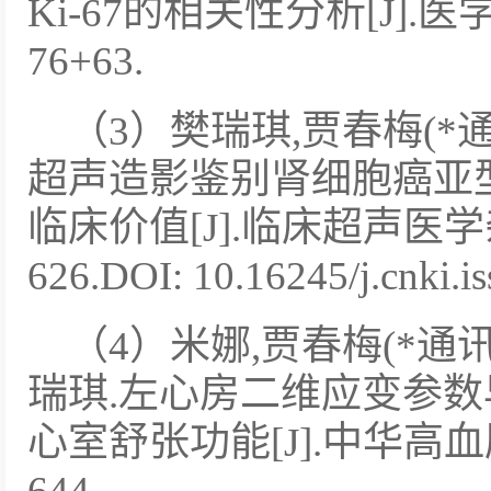
Ki-67的相关性分析[J].医学研
76+63.
（3）樊瑞琪,贾春梅(*通
超声造影鉴别肾细胞癌亚
临床价值[J].临床超声医学杂志,2
626.DOI: 10.16245/j.cnki.i
（4）米娜,贾春梅(*通讯
瑞琪.左心房二维应变参
心室舒张功能[J].中华高血压杂志
644.