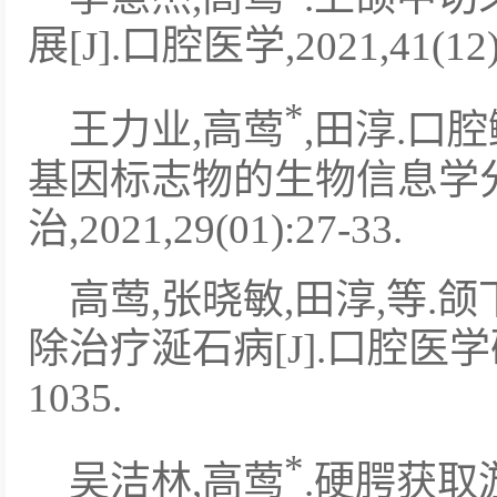
展[J].口腔医学,2021,41(12):
*
王力业,高莺
,田淳.口
基因标志物的生物信息学分析
治,2021,29(01):27-33.
高莺,张晓敏,田淳,等.颌
除治疗涎石病[J].口腔医学研究,2
1035.
*
吴洁林,高莺
.硬腭获