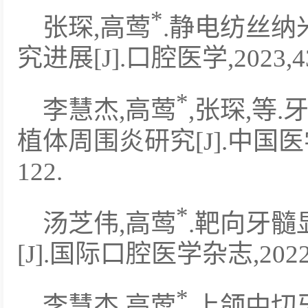
*
张琛,高莺
.静电纺丝
究进展[J].口腔医学,2023,43(
*
李慧杰,高莺
,张琛,等
植体周围炎研究[J].中国医学装备
122.
*
汤芝伟,高莺
.靶向牙
[J].国际口腔医学杂志,2022,49
*
李慧杰,高莺
.上颌中