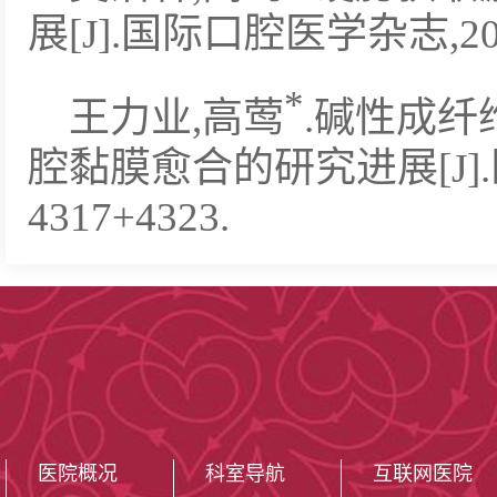
展[J].国际口腔医学杂志,2020,4
*
王力业,高莺
.碱性成
腔黏膜愈合的研究进展[J].医学综
4317+4323.
医院概况
科室导航
互联网医院