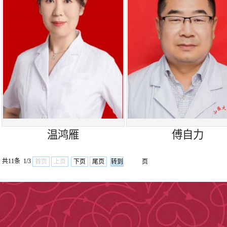
统、规范的诊疗
3.
临床亚专业
域，涵盖弥漫性
节炎）、脊柱关
（如痛风、骨关
湿免疫病等方向
温鸿雁
傅自力
科协作，聚焦疾
共11条 1/3
首页
上页
下页
尾页
页
善，助力提升治
4.
中西医结合