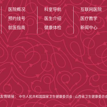
医学的优势，在
医院概况
科室导航
互联网医院
医药在调节免疫
预约挂号
医生介绍
医疗教学
年，科室作为山
就医指南
健康体检
新闻中心
风湿病专科联盟
响力与临床引领
5.
日间病房便
疗、温情关怀”
制剂输注、免疫
友情链接：
中华人民共和国国家卫生健康委员会
山西省卫生健康委员
|
院、规范治疗、