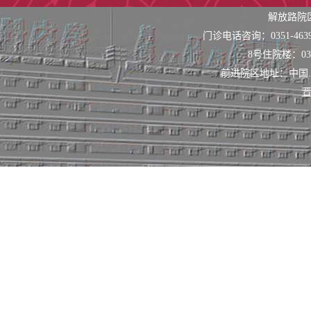
间，由资深医护
解放路院
门诊电话咨询：0351-463
患者提供便捷、
8号住院楼：0351
前进院区地址：中国
晋