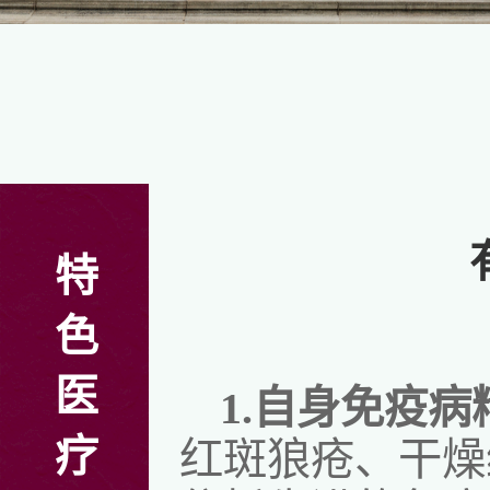
特
色
医
1.
自身免疫病
疗
红斑狼疮、干燥