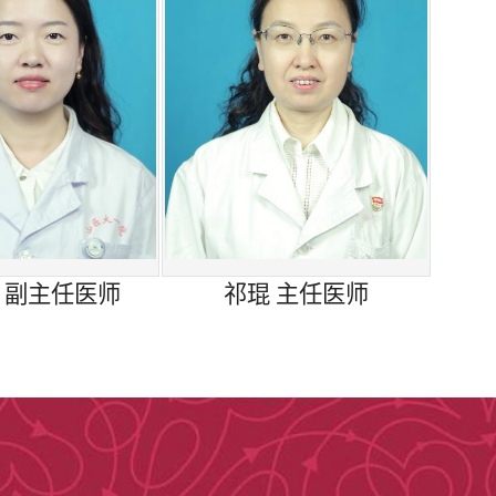
诊
（12号楼617）
周三上午老年神经内科门诊（A220）
F204）
2号楼617）、周五上午肺癌/肺结节门诊
2号楼617）
 副主任医师
祁琨 主任医师
2号楼617）
诊（12号楼617）