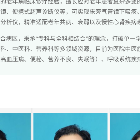
富的老年病临床诊疗经验，擅长应对老年患者复杂多变
管镜、便携式超声诊断仪等，可实现床旁气管镜下吸痰
分分析仪，精准适配老年共病、衰弱以及慢性心肾疾病
合病区，秉承“专科与全科相结合”的理念，打破单一
复科、中医科、营养科等多领域资源，目前为医院中医
、高血压病、便秘、营养不良、失眠等）、呼吸系统疾
）、老年心血管疾病（冠心病、心力衰竭、心律失常等
泌疾病（甲状腺疾病、骨质疏松等），同时重视老年综
术期评估，注重老年营养干预、康复训练及中西医结合
会以专业的技术、温暖的服务，守护老年群体的健康，
下午肺癌/肺结节门诊、周二上午老年呼吸门诊（F204