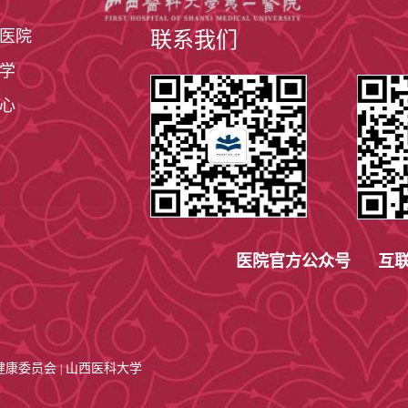
上午老年病科门诊（12号楼617）
医院
联系我们
学
老年神经内科门诊（A220）
心
呼吸病区
综合病区
医院官方公众号 互联
0351-4639566；医师办：0351-4639561
0351-4867080；医师办：0351-4867098
健康委员会
山西医科大学
|