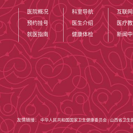
夏焕荣主治医师：周二
医院概况
科室导航
互联网
预约挂号
医生介绍
医疗教
樊江凤医师：周五下午
就医指南
健康体检
新闻中
住院位置：
5号楼14层老年病二科
5号楼15层老年病二科
联系方式：
老年病二科呼吸病区护理站：
老年病二科综合病区护理站：
友情链接：
中华人民共和国国家卫生健康委员会
山西省卫生
|