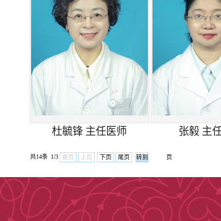
祁琨主任医师：
周一上
张毅主任医师：周一下
仲剑克主任医师：周一
钱力主任医师：周一上
杜毓锋 主任医师
罗潇副主任医师：周五上
张毅 主
王小慧副主任医师：周
共14条 1/3
首页
上页
下页
尾页
页
李丹副主任医师：周二下
李思敏副主任医师：
周