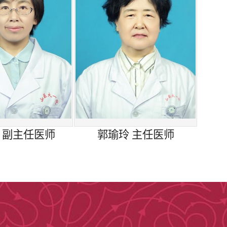
胸憋、气紧、头晕、头痛、视物模糊等症状，
蛋白尿、血尿、水肿等症状，应考虑涉及各种
性肾炎、糖尿病肾病、高尿酸肾损害等，也需
结合治疗措施，可有效减轻患者症状、改善肾
。针对尿毒症以及疑难危重透析患者，可开展
浆置换、免疫吸附等治疗。可为血液透析患者
 副主任医师
郭瑜玲 主任医师
衡紊乱、心功能不全、凝血功能障碍、难以控
有害物质清除出人体，从而达到血液净化的目