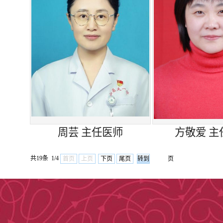
泡沫尿、夜尿增多、水肿
需就诊肾脏内科。若患者
继发性肾脏疾病，包括高
在肾脏内科就诊。学科以
功能。
学科在肾脏病及非肾
连续性血液净化、血液透析
周芸 主任医师
方敬爱 主
建立临时及长期中心静脉
共19条 1/4
首页
上页
下页
尾页
页
对尿毒症患者，特别
制的高血压、拒绝行血液
中西医结合药物灌肠