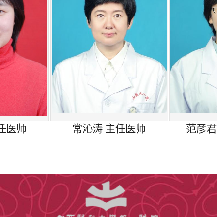
、腰困、腰痛、腹胀、乏力、纳差、食欲不振、呕吐、
出现皮疹、关节痛、头晕、乏力、面部红斑等，且伴有
血压肾损害、狼疮性肾炎、血管炎肾损害、过敏性紫癜
中西医结合治疗各种肾脏疾病为特色，通过采取中西医
脏病疑难危重症患者的抢救治疗方面积累了丰富的经验
、血液滤过、血液透析滤过、血液灌流、单重/双重血
任医师
常沁涛 主任医师
范彦君
导管，并与血管外科联合行动静脉内瘘成形术。
是无法建立永久血管通路、高容量负荷、电解质酸碱平
透析治疗等，可进行腹膜透析治疗。
治疗主要是将积存在肠道壁上的宿便、肠源性内毒素等