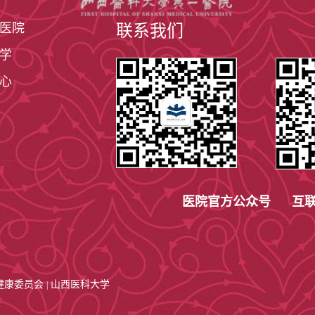
多种原因不能接受血液透析和腹膜透析治疗，或伴有急
，灌肠治疗还可用于减肥消脂、排毒养颜、顽固性便秘
医院
联系我们
学
心
可用于判别尿中红细胞的来源，是否为肾小球源性血尿
医院官方公众号 互联
健康委员会
山西医科大学
|