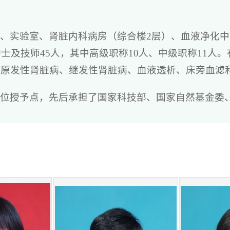
、实验室、肾脏内科病房（综合楼2层）、血液净化中
士及技师45人，其中高级职称10人、中级职称11人
、原发性肾脏病、继发性肾脏病、血液透析、床旁血滤
位授予点，先后承担了国家科技部、国家自然基金委、
各类科研项目50余项，荣获中国侨届创新贡献奖、中
余项。出版专著9部，发表SCI及国家级学术论文200
力践行“敬畏生命，救死扶伤”的院训，以优良的工作
尿蛋白及潜血阳性（±～++++）等，且自觉尿色异