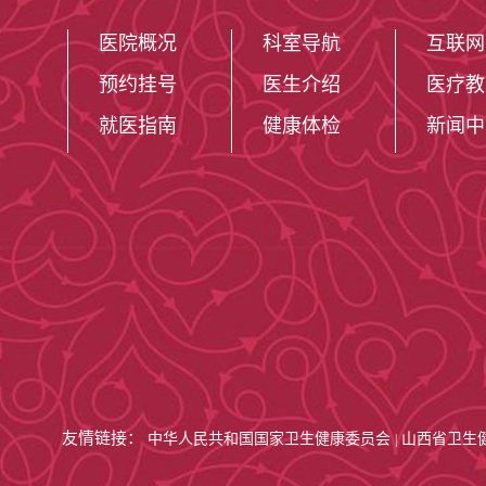
的。慢性肾脏病患者由于
医院概况
西医结合灌肠治疗。此外
科室导航
互联网
种肠道镜检前准备。
预约挂号
医生介绍
医疗教
就医指南
健康体检
新闻中
肾脏内科
特殊检查
：
尿相差显微镜检查：
友情链接：
中华人民共和国国家卫生健康委员会
山西省卫生
|