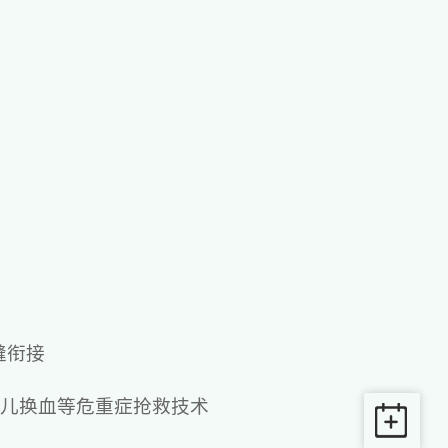
缝衔接
生儿换血等危重症抢救技术