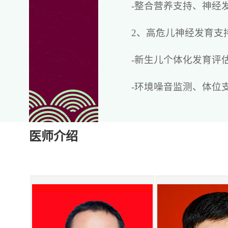
-整合营养支持、神经
2、高危儿神经发育支持
-新生儿个体化发育评
-环境噪音监测、体位
3、拟建立「早产儿成
医师介绍
4、配合母亲产后42
5.拟家庭参与式重症监护
-对于有需求的患儿推
-设置「家庭过渡病房