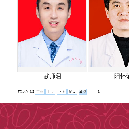
武师润
阴怀
共10条 1/2
首页
上页
下页
尾页
页