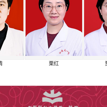
清
​栗红