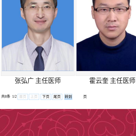
围包括肺外科：
性疾病、自发性
良性肿瘤、食管
壁胸膜外科：重
瘤，脓胸，胸壁
张弘广 主任医师
及气管肿瘤。科
​霍云奎 主任医师
（MDT）模式
共8条 1/2
首页
上页
下页
尾页
页
联合会诊，为患
癌、食管癌、纵