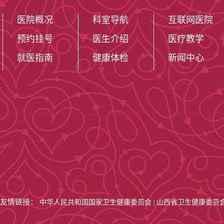
达芬奇机器人手
医院概况
科室导航
互联网医院
患者长生存。护
预约挂号
医生介绍
医疗教学
务。未来，科室
就医指南
健康体检
新闻中心
全心全意为广大
患者的健康福祉
友情链接：
中华人民共和国国家卫生健康委员会
山西省卫生健康委员
|