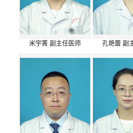
米宇菁 副主任医师
孔艳蕾 副