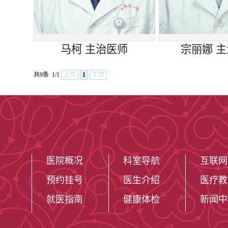
马柯 主治医师
宗丽娜 
共9条
1/1
上页
1
下页
医院概况
科室导航
互联网
预约挂号
医生介绍
医疗教
就医指南
健康体检
新闻中