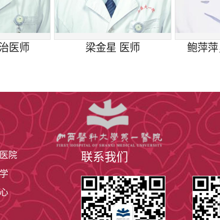
主治医师
梁金星 医师
鲍萍萍
医院
联系我们
学
心