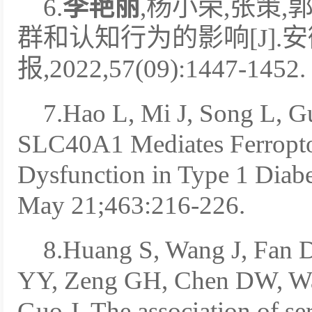
6.
李艳丽
,杨小荣,张策
群和认知行为的影响[J].
报,2022,57(09):1447-1452.
7.
Hao L, Mi J, Song L, G
SLC40A1 Mediates Ferropto
Dysfunction in Type 1 Diabe
May 21;463:216-226.
8.
Huang S, Wang J, Fan 
YY, Zeng GH, Chen DW, Wa
Guo J. The association of se