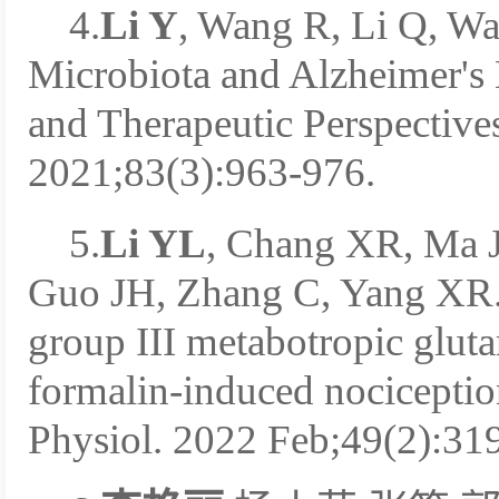
4.
Li Y
, Wang R, Li Q, Wa
Microbiota and Alzheimer's
and Therapeutic Perspectives
2021;83(3):963-976.
5.
Li YL
, Chang XR, Ma J
Guo JH, Zhang C, Yang XR. 
group III metabotropic glut
formalin-induced nocicepti
Physiol. 2022 Feb;49(2):31