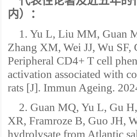
代表性论著及近五年的
内）：
1. Yu L, Liu MM, Guan 
Zhang XM, Wei JJ, Wu SF, 
Peripheral CD4+ T cell phen
activation associated with c
rats [J]. Immun Ageing. 202
2. Guan MQ, Yu L, Gu H,
XR, Framroze B, Guo JH, We
hydrolysate from Atlantic s