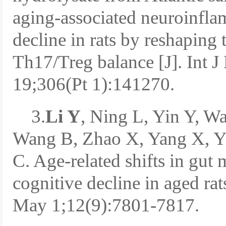
aging-associated neuroinfla
decline in rats by reshaping
Th17/Treg balance [J]. Int 
19;306(Pt 1):141270.
3.
Li Y
, Ning L, Yin Y, W
Wang B, Zhao X, Yang X, Y
C. Age-related shifts in gut 
cognitive decline in aged r
May 1;12(9):7801-7817.