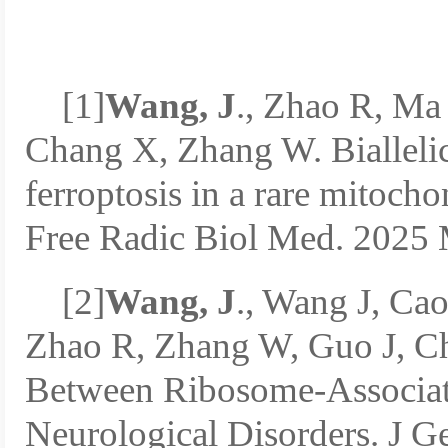
[1]
Wang, J
., Zhao R, Ma
Chang X, Zhang W. Biallel
ferroptosis in a rare mitocho
Free Radic Biol Med. 2025
[2]
Wang, J
., Wang J, Ca
Zhao R, Zhang W, Guo J, Ch
Between Ribosome-Associat
Neurological Disorders. J G