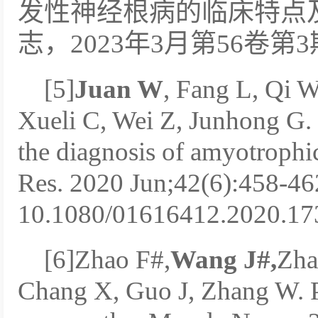
发性神经根病的临床特点
志，2023年3月第56卷第3
[5]
Juan W
, Fang L, Qi W
Xueli C, Wei Z, Junhong G.
the diagnosis of amyotrophic 
Res. 2020 Jun;42(6):458-462
10.1080/01616412.2020.1
[6]Zhao F#,
Wang J#,
Zha
Chang X, Guo J, Zhang W. P