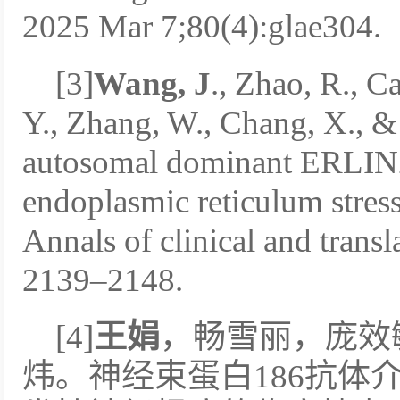
2025 Mar 7;80(4):glae304.
[3]
Wang, J
., Zhao, R., Ca
Y., Zhang, W., Chang, X., &
autosomal dominant ERLIN2 
endoplasmic reticulum stres
Annals of clinical and transl
2139–2148.
[4]
王娟
，畅雪丽，庞效
炜。神经束蛋白186抗体