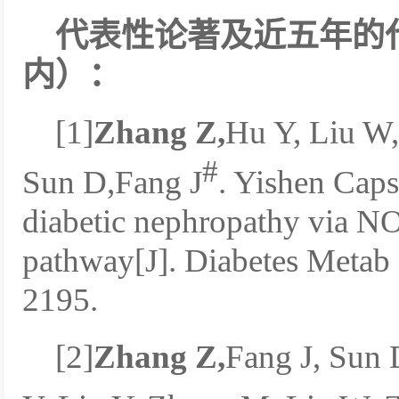
代表性论著及近五年的
内）：
[1]
Zhang Z,
Hu Y, Liu W
#
Sun D,Fang J
. Yishen Caps
diabetic nephropathy via NO
pathway[J]. Diabetes Metab
2195.
[2]
Zhang Z,
Fang J, Sun 