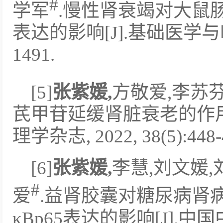
#
学军
.慢性肾衰竭对大鼠
表达的影响[J].基础医学与临床,2
1491.
[5]
张紫媛
,
方敬爱,李苏芬
芪甲苷延缓肾脏衰老的作用
理学杂志, 2022, 38(5):448-
[6]
张紫媛
,
李慧,刘文媛,
#
爱
.益肾胶囊对糖尿病肾病大
κBp65表达的影响[J].中