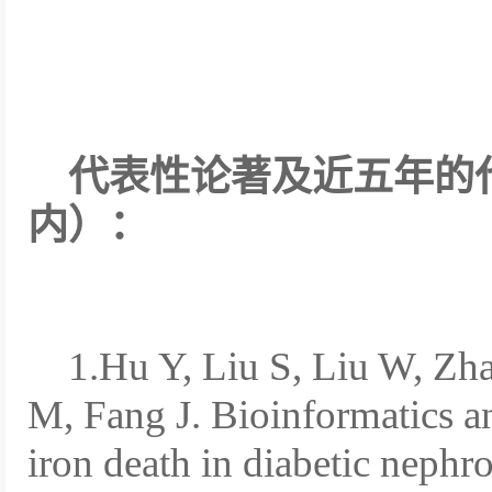
代表性论著及近五年的
内）：
1.Hu Y, Liu S, Liu W, Zh
M, Fang J. Bioinformatics an
iron death in diabetic neph