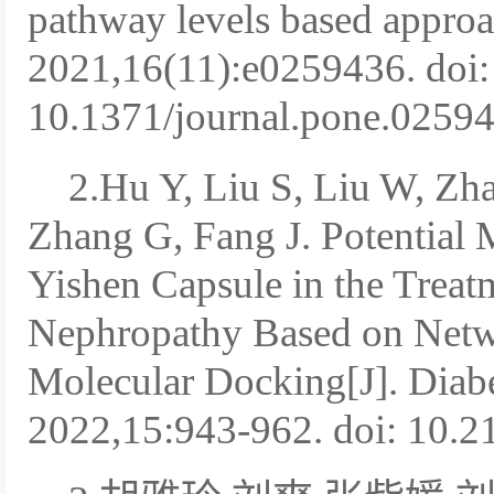
pathway levels based appro
2021,16(11):e0259436. doi:
10.1371/journal.pone.02594
2.Hu Y, Liu S, Liu W, Zha
Zhang G, Fang J. Potential
Yishen Capsule in the Treat
Nephropathy Based on Net
Molecular Docking[J]. Diab
2022,15:943-962. doi: 10